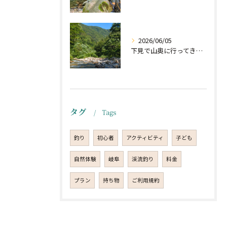
2026/06/05
下見で山奥に行ってきました。
タグ
Tags
釣り
初心者
アクティビティ
子ども
自然体験
岐阜
渓流釣り
料金
プラン
持ち物
ご利用規約